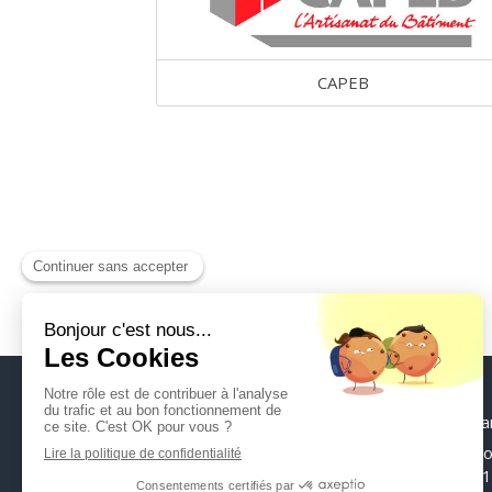
CAPEB
Sa
Ro
21